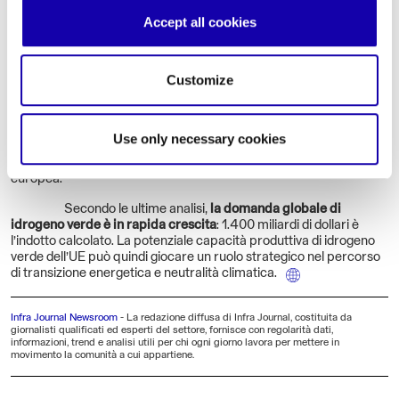
del Made in Italy per 63 miliardi di Euro e
la sua entrata in
funzione è prevista per l’inizio del 2026,
dopo il termine dei lavori
Accept all cookies
negli ultimi mesi del 2025. La capacità produttiva a pieno regime
del polo – che si estende per 40.000 metri quadrati – è fissata a
4GW, con il raggiungimento di 2GW prodotti entro il 2030. Se
Customize
confermati, tali numeri renderebbero il gigahub italiano
il più
grande al mondo
e l’unico nella sua tipologia nel vecchio
continente. Oltre a idrogeno verde da immettere
nella filiera
energetica
, lo stabilimento infatti
produrrà elettrolizzatori
(gli
Use only necessary cookies
strumenti necessari per la scissione dell’acqua in ossigeno e
idrogeno) per rispondere alla crescente domanda, globale ed
europea.
Secondo le ultime analisi,
la domanda globale di
idrogeno verde è in rapida crescita
: 1.400 miliardi di dollari è
l’indotto calcolato. La potenziale capacità produttiva di idrogeno
verde dell’UE può quindi giocare un ruolo strategico nel percorso
di transizione energetica e neutralità climatica.
Infra Journal Newsroom
-
La redazione diffusa di Infra Journal, costituita da
giornalisti qualificati ed esperti del settore, fornisce con regolarità dati,
informazioni, trend e analisi utili per chi ogni giorno lavora per mettere in
movimento la comunità a cui appartiene.