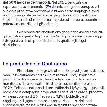
del 50% nel caso dei trasporti.
Nel 2022 però tale gas
rappresentava solamente il
2%
del mix energetico europeo e il
suo ciclo produttivo prevedeva in buona parte l’impiego di fonti
non rinnovabili. Necessaria pare quindi la costruzione di nuovi
impianti in grado di immetterne di verde sul mercato, accanto al
potenziamento di quelli già esistenti.
Guardando alla distribuzione geografica dei siti produttivi
già avviati e a quella dei progetti
in fieri
si può notare come a oggi
l’idrogeno verde sia presente in tutti e quattro gli angoli
dell’Unione.
La produzione in Danimarca
Finanziato anche grazie al contributo del governo danese
(con un investimento pari a 33,1 miliardi di Euro), l’impianto di
produzione di idrogeno verde di Fredericia – cittadina centro-
meridionale della penisola – ha visto la luce nel dicembre del
2022. Collocato nei pressi di una raffineria, HySynergy – questo il
nome che la compagnia proprietaria Everfuel ha dato al progetto
– ha una potenza di 20 mega watt (MW). L’obiettivo è di
raggiungere il gigawatt entro la fine del decennio. Nei mesi
successivi alla messa in funzione, la struttura si è concentrata