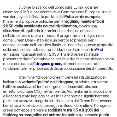
«Come lo sbarco dell’uomo sulla Luna»: così nel
dicembre 2019 la presidente della Commissione Europea Ursula
von der Leyen definiva la portata del
Patto verde europeo,
l’insieme di proposte politiche pe
r il raggiungimento entro il
2050 della cosiddetta neutralità climatica,
ovvero una
situazione di equilibrio tra l’anidride carbonica emessa
nell’atmosfera e quella rimossa. Il programma – meglio noto
come Green Deal – stabilisce un percorso preciso per il
conseguimento dell’obiettivo finale, delineando a questo proposito
delle mete intermedie, come la riduzione di almeno il
55%
di
emissioni inquinanti entro il 2030. Tra le diverse strategie
presentate dalla Commissione per favorire tale transizione spicca
quella dedicata
all’
idrogeno green
,
elemento considerato
fondamentale nel processo di decarbonizzazione dei 27 paesi UE.
Il termine “idrogeno green” viene infatti utilizzato per
indicare
la variante “pulita” dell’idrogeno
, prodotta attraverso
l’utilizzo esclusivo di fonti energetiche rinnovabili, che non
emettono dunque CO
nell’ambiente. Aumentarne la produzione
2
e il conseguente impiego nella filiera energetica significherebbe
pertanto avanzare lungo la strada sancita dal Green Deal, avendo
ben chiaro l’obiettivo da perseguire. Secondo le
stime
, l’idrogeno
green potrebbe arrivare a
soddisfare tra il 5 e il 20% del
fabbisogno energetico nel settore industriale,
toccando
punte