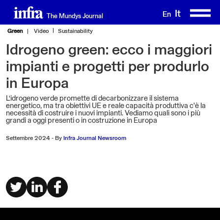
Salta
It
En
The Mundys Journal
al
contenuto
Green
Video
Sustainability
principale
Idrogeno green: ecco i maggiori
impianti e progetti per produrlo
in Europa
L’idrogeno verde promette di decarbonizzare il sistema
energetico, ma tra obiettivi UE e reale capacità produttiva c'è la
necessità di costruire i nuovi impianti. Vediamo quali sono i più
grandi a oggi presenti o in costruzione in Europa
Settembre 2024
-
By
Infra Journal Newsroom
Video