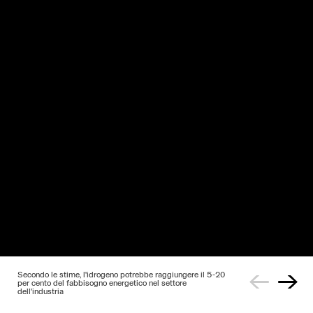
URL
Secondo le stime, l'idrogeno potrebbe raggiungere il 5-20
per cento del fabbisogno energetico nel settore
dell'industria