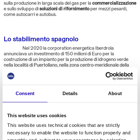
sulla produzione in larga scala del gas per la
commercializzazione
e sullo sviluppo di
soluzioni di rifornimento
per mezzi pesanti,
come autocarri e autobus.
Lo stabilimento spagnolo
Nel 2020 la corporation energetica Iberdrola
annunciava un investimento di 150 milioni di Euro per la
costruzione di un impianto per la produzione di idrogeno verde
nella località di Puertollano, nella zona centro-meridionale della
penisola iberica. Con una potenza di 20MW, la struttura è entrata
in funzione nel maggio del 2022, con un cerimonia di
inaugurazione che ha visto il coinvolgimento delle più alte
istituzioni spagnole. Il gas pulito, risultato di un processo di
Consent
Details
About
elettrolisi alimentato da energia elettrica di origine solare,
viene
adoperato nel ciclo produttivo dell’ammoniaca della vicina
azienda di fertilizzanti
Fertiberia. Quest’ultima ha potuto quindi
ridurre del 10% il proprio fabbisogno di gas naturale, mentre
This website uses cookies
39.000 sono le tonnellate di anidride carbonica non immesse in
atmosfera grazie a questo sito.
This website uses technical cookies that are strictly
necessary to enable the website to function properly and