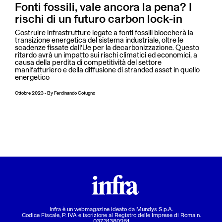
Fonti fossili, vale ancora la pena? I
rischi di un futuro carbon lock-in
Costruire infrastrutture legate a fonti fossili bloccherà la
transizione energetica del sistema industriale, oltre le
scadenze fissate dall’Ue per la decarbonizzazione. Questo
ritardo avrà un impatto sui rischi climatici ed economici, a
causa della perdita di competitività del settore
manifatturiero e della diffusione di stranded asset in quello
energetico
Ottobre 2023
-
By
Ferdinando Cotugno
Infra è un webmagazine ideato da
Mundys S.p.A.
Codice Fiscale, P. IVA e iscrizione al Registro delle Imprese di Roma n.
03731380261