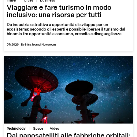
|
Travel
Cities
Business
Viaggiare e fare turismo in modo
inclusivo: una risorsa per tutti
Da industria estrattiva a opportunità di sviluppo per un
ecosistema: secondo gli esperti è possibile liberare il turismo dal
binomio fra opportunità e consumo, crescita e diseguaglianze
07/2026
-
By Infra Journal Newsroom
|
Technology
Space
Video
Dai nanosatelliti alle fabbriche orbitali: