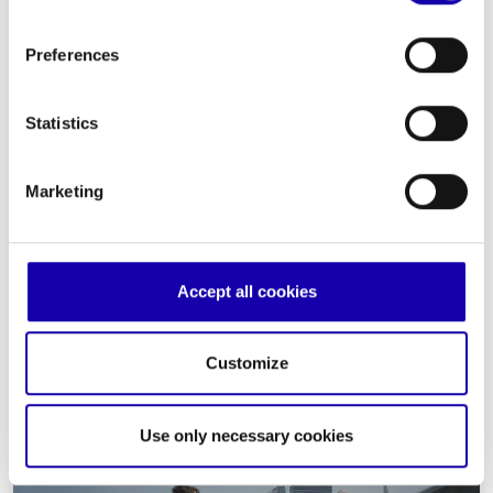
and continue browsing or select "Use only necessary
cookies" only technical cookies will be installed. For
Preferences
more information, please see our
cookie policy
.
Statistics
Marketing
|
Travel
Business
Focus On
La top 10 degli aeroporti e i nuovi
record del traffico aereo in Italia
Accept all cookies
Nel 2023 gli scali italiani hanno toccato un record storico,
sfiorando i 200 milioni di passeggeri. Il pieno ritorno ai livelli pre-
Covid è stato completato con le ottime prestazioni del segmento
Customize
internazionale e un trend positivo confermato nei primi otto mesi
del 2024
10/2024
-
By Infra Journal Newsroom
Use only necessary cookies