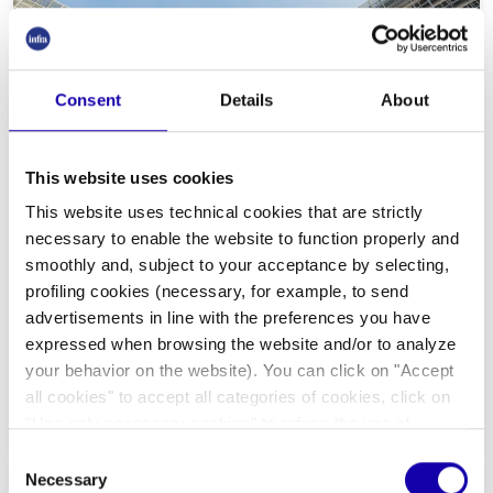
Consent
Details
About
This website uses cookies
This website uses technical cookies that are strictly
necessary to enable the website to function properly and
|
Infrastructure
Video
Business
smoothly and, subject to your acceptance by selecting,
Come siamo arrivati ai dazi Ue sulle
profiling cookies (necessary, for example, to send
auto elettriche fatte in Cina
advertisements in line with the preferences you have
L'Unione europea ha votato a favore dei dazi doganali sulle auto
expressed when browsing the website and/or to analyze
elettriche cinesi. La misura mira a proteggere l'industria
your behavior on the website). You can click on "Accept
dell'automobile in Europa, ma all'orizzonte c'è il rischio di una
guerra commerciale con Pechino e non tutti i paesi dell'Ue sono
all cookies" to accept all categories of cookies, click on
d'accordo. Ecco cosa può succedere ora
"Use only necessary cookies" to refuse the use of
11/2024
-
By Infra Journal Newsroom
profiling cookies or you can click on "Customize" to
Consent
decide which cookies to accept. If you close this banner
Necessary
Selection