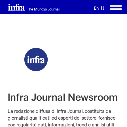
Salta
It
En
The Mundys Journal
al
contenuto
principale
Infra Journal Newsroom
La redazione diffusa di Infra Journal, costituita da
giornalisti qualificati ed esperti del settore, fornisce
con regolarità dati, informazioni, trend e analisi utili