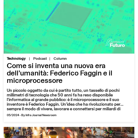
|
Technology
Podcast
Column
Come si inventa una nuova era
dell’umanità: Federico Faggin e il
microprocessore
Un piccolo oggetto da cui è partito tutto, un tassello di pochi
millimetri di tecnologia che 50 anni fa ha reso disponibile
l’informatica al grande pubblico: è il microprocessore e il suo
inventore è Federico Faggin. Un’idea che ha rivoluzionato per
sempre il modo di vivere, lavorare e connettersi per miliardi di
persone sul pianeta. Per Pionieri del futuro parliamo con
05/2024
-
By Infra Journal Newsroom
l'ingegnere italiano, oggi impegnato in una instancabile attività
divulgativa