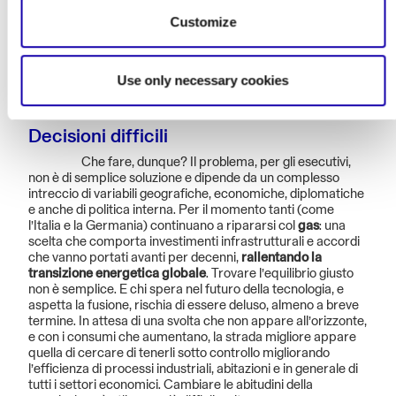
un’altra dipendenza.
Customize
Infine, l’accento sul nucleare pone il rischio di far
perdere slancio alla rinnovabili, che sono il vero
investimento a lungo termine. In attesa della
fusione
, che
Use only necessary cookies
per il momento non è all’orizzonte.
Decisioni difficili
Che fare, dunque? Il problema, per gli esecutivi,
non è di semplice soluzione e dipende da un complesso
intreccio di variabili geografiche, economiche, diplomatiche
e anche di politica interna. Per il momento tanti (come
l’Italia e la Germania) continuano a ripararsi col
gas
: una
scelta che comporta investimenti infrastrutturali e accordi
che vanno portati avanti per decenni,
rallentando la
transizione energetica globale
. Trovare l’equilibrio giusto
non è semplice. E chi spera nel futuro della tecnologia, e
aspetta la fusione, rischia di essere deluso, almeno a breve
termine. In attesa di una svolta che non appare all’orizzonte,
e con i consumi che aumentano, la strada migliore appare
quella di cercare di tenerli sotto controllo migliorando
l’efficienza di processi industriali, abitazioni e in generale di
tutti i settori economici. Cambiare le abitudini della