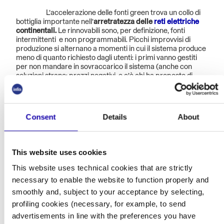
L’accelerazione delle fonti green trova un collo di
bottiglia importante nell’
arretratezza delle
reti elettriche
continentali.
Le rinnovabili sono, per definizione, fonti
intermittenti e non programmabili. Picchi improvvisi di
produzione si alternano a momenti in cui il sistema produce
meno di quanto richiesto dagli utenti: i primi vanno gestiti
per non mandare in sovraccarico il sistema (anche con
soluzioni strane: prezzi negativi, e c’è chi ha proposto di
usare il mining di
criptovalute
per stabilizzare la rete), i
secondi per non penalizzare i consumatori.
Per entrambi la soluzione passa dalla costruzione
Consent
Details
About
di enormi
sistemi di accumulo
in grado di stoccare l’energia
e rilasciarla al momento opportuno.
This website uses cookies
E quelli del nucleare
This website uses technical cookies that are strictly
Dall’altra parte,
il ricorso al nucleare comporta
necessary to enable the website to function properly and
diversi problemi.
smoothly and, subject to your acceptance by selecting,
Innanzitutto, occorre dividere il campo tra chi le
profiling cookies (necessary, for example, to send
centrali le ha già, e chi no. Per i primi, il problema
advertisements in line with the preferences you have
fondamentale è la
manutenzione
: i costi cioè necessari a