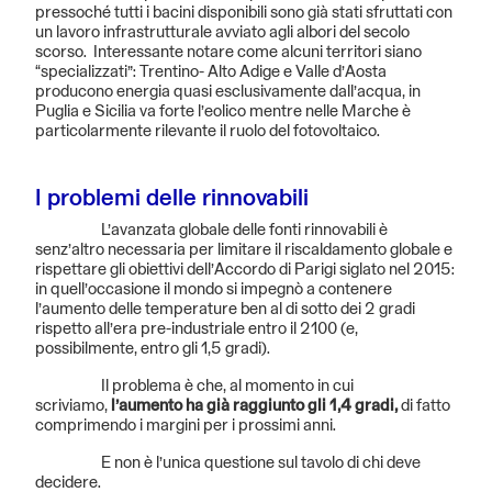
pressoché tutti i bacini disponibili sono già stati sfruttati con
un lavoro infrastrutturale avviato agli albori del secolo
scorso. Interessante notare come alcuni territori siano
“specializzati”: Trentino- Alto Adige e Valle d’Aosta
producono energia quasi esclusivamente dall’acqua, in
Puglia e Sicilia va forte l’eolico mentre nelle Marche è
particolarmente rilevante il ruolo del fotovoltaico.
I problemi delle rinnovabili
L’avanzata globale delle fonti rinnovabili è
senz’altro necessaria per limitare il riscaldamento globale e
rispettare gli obiettivi dell’Accordo di Parigi siglato nel 2015:
in quell’occasione il mondo si impegnò a contenere
l’aumento delle temperature ben al di sotto dei 2 gradi
rispetto all’era pre-industriale entro il 2100 (e,
possibilmente, entro gli 1,5 gradi).
Il problema è che, al momento in cui
scriviamo,
l’aumento ha già raggiunto gli 1,4 gradi,
di fatto
comprimendo i margini per i prossimi anni.
E non è l’unica questione sul tavolo di chi deve
decidere.