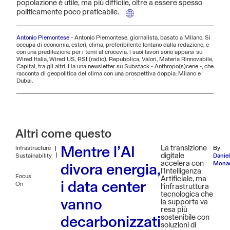
popolazione è utile, ma più difficile, oltre a essere spesso
politicamente poco praticabile.
Antonio Piemontese
-
Antonio Piemontese, giornalista, basato a Milano. Si
occupa di economia, esteri, clima, preferibilente lontano dalla redazione, e
con una predilezione per i temi al crocevia. I suoi lavori sono apparsi su
Wired Italia, Wired US, RSI (radio), Repubblica, Valori, Materia Rinnovabile,
Capital, tra gli altri. Ha una newsletter su Substack - Anthropo(s)cene -, che
racconta di geopolitica del clima con una prospettiva doppia: Milano e
Dubai.
Altri come questo
|
La transizione
Infrastructure
By
Mentre l’AI
digitale
Sustainability
Danie
accelera con
Mona
divora energia,
l’Intelligenza
Focus
Artificiale, ma
On
i data center
l’infrastruttura
tecnologica che
vanno
la supporta va
resa più
sostenibile con
decarbonizzati
soluzioni di