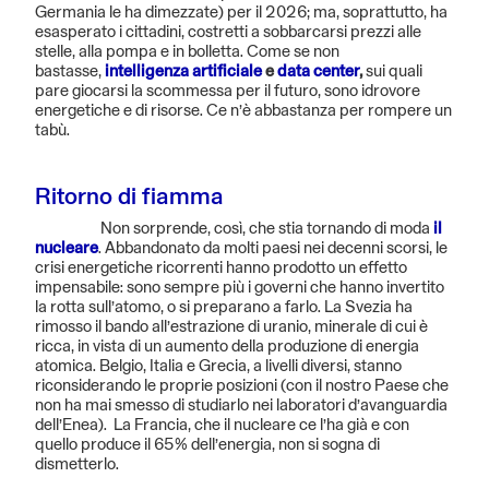
Germania le ha dimezzate) per il 2026; ma, soprattutto, ha
esasperato i cittadini, costretti a sobbarcarsi prezzi alle
stelle, alla pompa e in bolletta. Come se non
bastasse,
intelligenza artificiale
e
data center
,
sui quali
pare giocarsi la scommessa per il futuro, sono idrovore
energetiche e di risorse. Ce n’è abbastanza per rompere un
tabù.
Ritorno di fiamma
Non sorprende, così, che stia tornando di moda
il
nucleare
. Abbandonato da molti paesi nei decenni scorsi, le
crisi energetiche ricorrenti hanno prodotto un effetto
impensabile: sono sempre più i governi che hanno invertito
la rotta sull’atomo, o si preparano a farlo. La Svezia ha
rimosso il bando all’estrazione di uranio, minerale di cui è
ricca, in vista di un aumento della produzione di energia
atomica. Belgio, Italia e Grecia, a livelli diversi, stanno
riconsiderando le proprie posizioni (con il nostro Paese che
non ha mai smesso di studiarlo nei laboratori d’avanguardia
dell’Enea). La Francia, che il nucleare ce l’ha già e con
quello produce il 65% dell’energia, non si sogna di
dismetterlo.