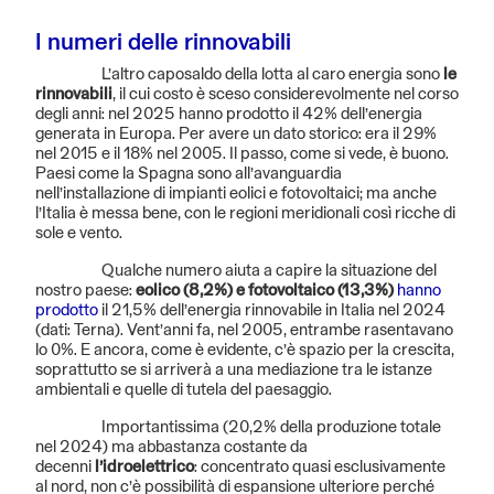
I numeri delle rinnovabili
L’altro caposaldo della lotta al caro energia sono
le
rinnovabili
, il cui costo è sceso considerevolmente nel corso
degli anni: nel 2025 hanno prodotto il 42% dell’energia
generata in Europa. Per avere un dato storico: era il 29%
nel 2015 e il 18% nel 2005. Il passo, come si vede, è buono.
Paesi come la Spagna sono all’avanguardia
nell’installazione di impianti eolici e fotovoltaici; ma anche
l’Italia è messa bene, con le regioni meridionali così ricche di
sole e vento.
Qualche numero aiuta a capire la situazione del
nostro paese:
eolico (8,2%) e fotovoltaico (13,3%)
hanno
prodotto
il 21,5% dell’energia rinnovabile in Italia nel 2024
(dati: Terna). Vent’anni fa, nel 2005, entrambe rasentavano
lo 0%. E ancora, come è evidente, c’è spazio per la crescita,
soprattutto se si arriverà a una mediazione tra le istanze
ambientali e quelle di tutela del paesaggio.
Importantissima (20,2% della produzione totale
nel 2024) ma abbastanza costante da
decenni
l’idroelettrico
: concentrato quasi esclusivamente
al nord, non c’è possibilità di espansione ulteriore perché